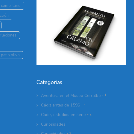
r comentario
cción
flexiones
 patio olivo
Categorías
Aventura en el Museo Cerralbo
- 1
Cádiz antes de 1596
- 4
Cádiz, estudios en serie
- 2
Curiosidades
- 1
Curiosidades
- 3