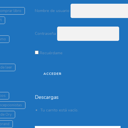
Nombre de usuario
comprar libro
VI
Contraseña
lamo
Recuérdame
de leer
cios
Descargas
oncepcionistas
Tu carrito está vacío.
 de Ory
Morand