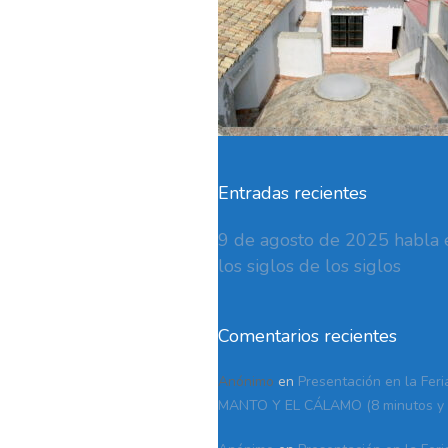
Entradas recientes
9 de agosto de 2025 habla e
los siglos de los siglos
Comentarios recientes
Anónimo
en
Presentación en la Feri
MANTO Y EL CÁLAMO (8 minutos y 