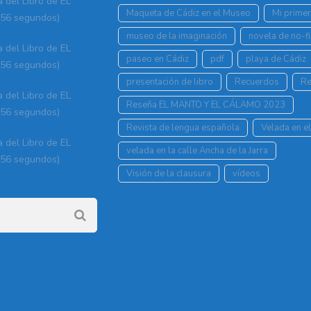
a del Libro de EL
Maqueta de Cádiz en el Museo
Mi prime
56 segundos)
museo de la imaginación
novela de no-fi
a del Libro de EL
paseo en Cádiz
pdf
playa de Cádiz
56 segundos)
presentación de libro
Recuerdos
Re
a del Libro de EL
Reseña EL MANTO Y EL CÁLAMO 2023
56 segundos)
Revista de lengua española
Velada en el
a del Libro de EL
velada en la calle Ancha de la Jarra
56 segundos)
Visión de la clausura
vídeos