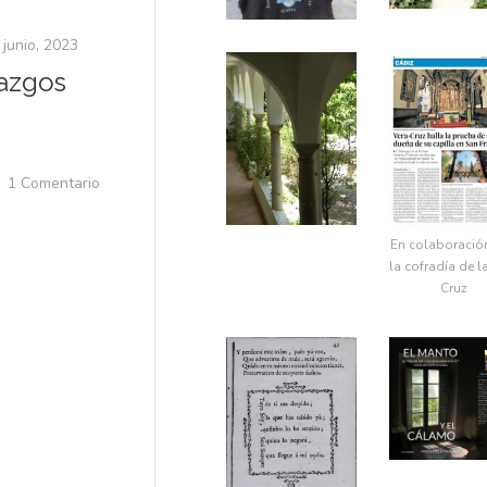
 junio, 2023
lazgos
1 Comentario
En colaboració
la cofradía de l
Cruz