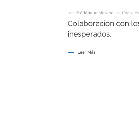
por
Frédérique Morand
in
Cádiz, e
Colaboración con los
inesperados.
Leer Más