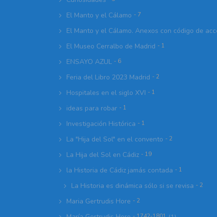
El Manto y el Cálamo
- 7
El Manto y el Cálamo. Anexos con código de ac
El Museo Cerralbo de Madrid
- 1
ENSAYO AZUL
- 6
Feria del Libro 2023 Madrid
- 2
Hospitales en el siglo XVI
- 1
ideas para robar
- 1
Investigación Histórica
- 1
La "Hija del Sol" en el convento
- 2
La Hija del Sol en Cádiz
- 19
la Historia de Cádiz jamás contada
- 1
La Historia es dinámica sólo si se revisa
- 2
Maria Gertrudis Hore
- 2
María Gertrudis Hore
- 1742-1801