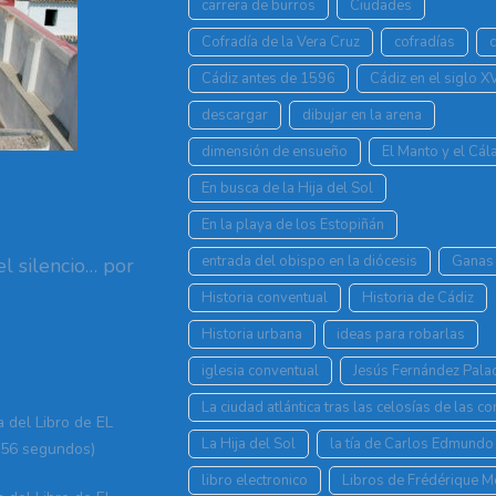
carrera de burros
Ciudades
Cofradía de la Vera Cruz
cofradías
Cádiz antes de 1596
Cádiz en el siglo X
descargar
dibujar en la arena
dimensión de ensueño
El Manto y el Cá
En busca de la Hija del Sol
En la playa de los Estopiñán
entrada del obispo en la diócesis
Ganas 
l silencio… por
Historia conventual
Historia de Cádiz
Historia urbana
ideas para robarlas
iglesia conventual
Jesús Fernández Pala
La ciudad atlántica tras las celosías de las c
a del Libro de EL
La Hija del Sol
la tía de Carlos Edmundo
56 segundos)
libro electronico
Libros de Frédérique 