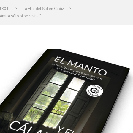
-1801)
La Hija del Sol en Cádiz
ámica sólo si se revisa"