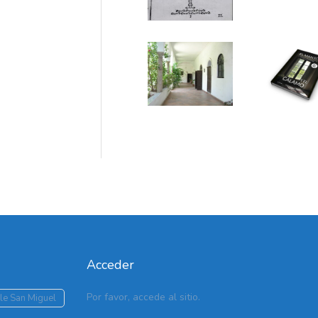
Acceder
Por favor, accede al sitio.
le San Miguel