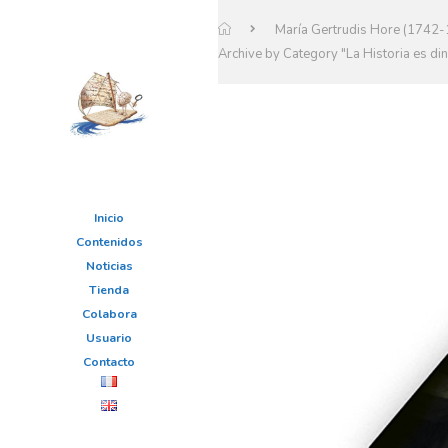
María Gertrudis Hore (1742
Archive by Category "La Historia es din
Inicio
Contenidos
Noticias
Tienda
Colabora
Usuario
Contacto