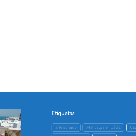
Etiquetas
arte soñado
Atahualpa en Cádiz
Cal