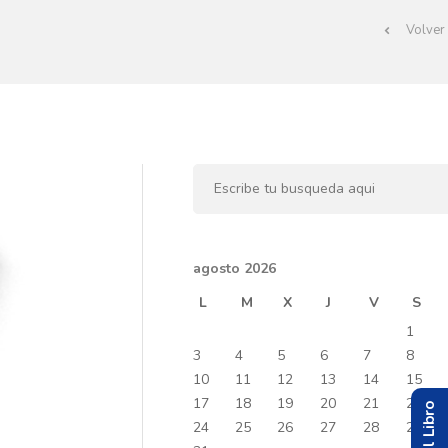
Volver 
agosto 2026
L
M
X
J
V
S
1
3
4
5
6
7
8
10
11
12
13
14
15
17
18
19
20
21
22
24
25
26
27
28
29