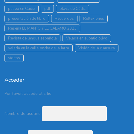
paseo en Cádiz
pdf
playa de Cádiz
presentación de libro
Recuerdos
Reflexiones
Reseña EL MANTO Y EL CÁLAMO 2023
Revista de lengua española
Velada en el patio olivo
velada en la calle Ancha de la Jarra
Visión de la clausura
vídeos
Acceder
Por favor, accede al sitio.
Nombre de usuario