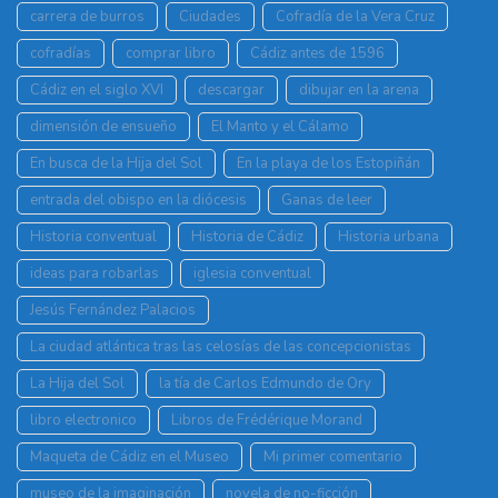
carrera de burros
Ciudades
Cofradía de la Vera Cruz
cofradías
comprar libro
Cádiz antes de 1596
Cádiz en el siglo XVI
descargar
dibujar en la arena
dimensión de ensueño
El Manto y el Cálamo
En busca de la Hija del Sol
En la playa de los Estopiñán
entrada del obispo en la diócesis
Ganas de leer
Historia conventual
Historia de Cádiz
Historia urbana
ideas para robarlas
iglesia conventual
Jesús Fernández Palacios
La ciudad atlántica tras las celosías de las concepcionistas
La Hija del Sol
la tía de Carlos Edmundo de Ory
libro electronico
Libros de Frédérique Morand
Maqueta de Cádiz en el Museo
Mi primer comentario
museo de la imaginación
novela de no-ficción