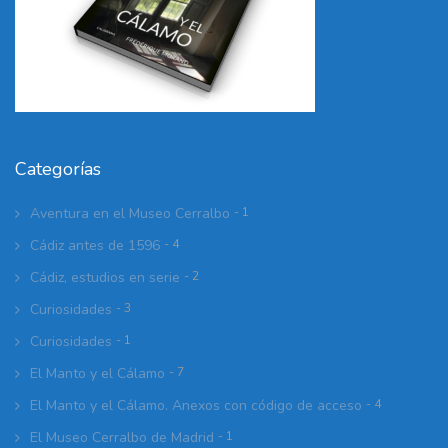
Categorías
Aventura en el Museo Cerralbo
- 1
Cádiz antes de 1596
- 4
Cádiz, estudios en serie
- 2
Curiosidades
- 3
Curiosidades
- 1
El Manto y el Cálamo
- 7
El Manto y el Cálamo. Anexos con código de acceso
- 4
El Museo Cerralbo de Madrid
- 1