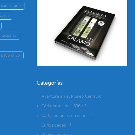
r comentario
cción
flexiones
 patio olivo
Categorías
Aventura en el Museo Cerralbo
- 1
Cádiz antes de 1596
- 4
Cádiz, estudios en serie
- 2
Curiosidades
- 1
Curiosidades
- 3