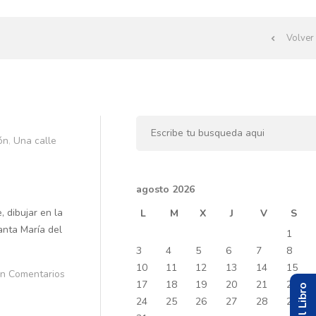
Volver 
ón
,
Una calle
agosto 2026
 dibujar en la
L
M
X
J
V
S
anta María del
1
3
4
5
6
7
8
10
11
12
13
14
15
in Comentarios
17
18
19
20
21
22
24
25
26
27
28
29