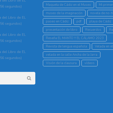
a del Libro de EL
Maqueta de Cádiz en el Museo
Mi prime
56 segundos)
museo de la imaginación
novela de no-fi
a del Libro de EL
paseo en Cádiz
pdf
playa de Cádiz
56 segundos)
presentación de libro
Recuerdos
Re
a del Libro de EL
Reseña EL MANTO Y EL CÁLAMO 2023
56 segundos)
Revista de lengua española
Velada en el
a del Libro de EL
velada en la calle Ancha de la Jarra
56 segundos)
Visión de la clausura
vídeos