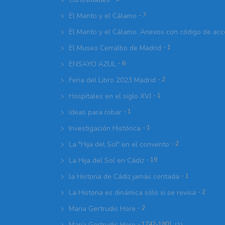
El Manto y el Cálamo
- 7
El Manto y el Cálamo. Anexos con código de ac
El Museo Cerralbo de Madrid
- 1
ENSAYO AZUL
- 6
Feria del Libro 2023 Madrid
- 2
Hospitales en el siglo XVI
- 1
ideas para robar
- 1
Investigación Histórica
- 1
La "Hija del Sol" en el convento
- 2
La Hija del Sol en Cádiz
- 19
la Historia de Cádiz jamás contada
- 1
La Historia es dinámica sólo si se revisa
- 2
Maria Gertrudis Hore
- 2
María Gertrudis Hore
- 1742-1801