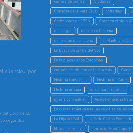
carrera de burros
Ciudades
Cofradía de la Vera Cruz
cofradías
Cádiz antes de 1596
Cádiz en el siglo X
descargar
dibujar en la arena
dimensión de ensueño
El Manto y el Cá
En busca de la Hija del Sol
En la playa de los Estopiñán
entrada del obispo en la diócesis
Ganas 
l silencio… por
Historia conventual
Historia de Cádiz
Historia urbana
ideas para robarlas
iglesia conventual
Jesús Fernández Pala
La ciudad atlántica tras las celosías de las c
a del Libro de EL
La Hija del Sol
la tía de Carlos Edmundo
56 segundos)
libro electronico
Libros de Frédérique 