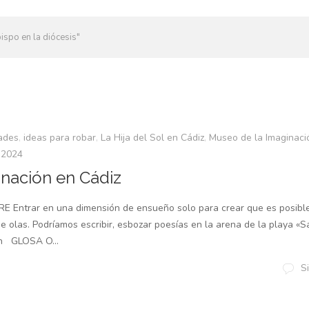
ispo en la diócesis"
ades
,
ideas para robar
,
La Hija del Sol en Cádiz
,
Museo de la Imaginaci
 2024
inación en Cádiz
RE Entrar en una dimensión de ensueño solo para crear que es posible,
e olas. Podríamos escribir, esbozar poesías en la arena de la playa «S
án GLOSA O...
S