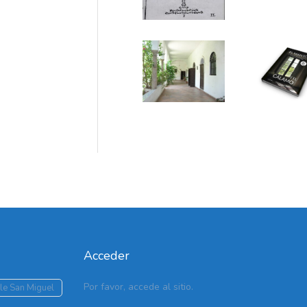
Acceder
Por favor, accede al sitio.
le San Miguel