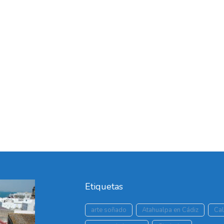
Etiquetas
arte soñado
Atahualpa en Cádiz
Cal