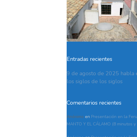
Entradas recientes
9 de agosto de 2025 habla e
los siglos de los siglos
Comentarios recientes
Anónimo
en
Presentación en la Feri
MANTO Y EL CÁLAMO (8 minutos y 