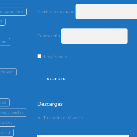
Nombre de usuario
comprar libro
VI
Contraseña
lamo
Recuérdame
de leer
cios
Descargas
oncepcionistas
Tu carrito está vacío.
 de Ory
Morand