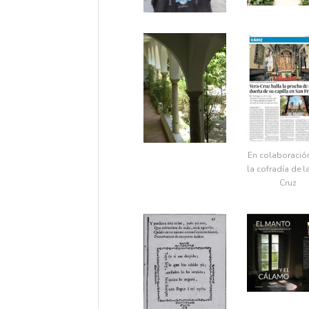
En colaboració
la cofradía de l
Cruz