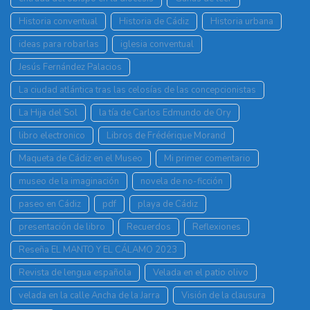
Historia conventual
Historia de Cádiz
Historia urbana
ideas para robarlas
iglesia conventual
Jesús Fernández Palacios
La ciudad atlántica tras las celosías de las concepcionistas
La Hija del Sol
la tía de Carlos Edmundo de Ory
libro electronico
Libros de Frédérique Morand
Maqueta de Cádiz en el Museo
Mi primer comentario
museo de la imaginación
novela de no-ficción
paseo en Cádiz
pdf
playa de Cádiz
presentación de libro
Recuerdos
Reflexiones
Reseña EL MANTO Y EL CÁLAMO 2023
Revista de lengua española
Velada en el patio olivo
velada en la calle Ancha de la Jarra
Visión de la clausura