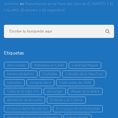
Anónimo
en
Presentación en la Feria del Libro de EL MANTO Y EL
CÁLAMO (8 minutos y 56 segundos)
Etiquetas
arte soñado
Atahualpa en Cádiz
Calle San Miguel
carrera de burros
Ciudades
Cofradía de la Vera Cruz
cofradías
comprar libro
Cádiz antes de 1596
Cádiz en el siglo XVI
descargar
dibujar en la arena
dimensión de ensueño
El Manto y el Cálamo
En busca de la Hija del Sol
En la playa de los Estopiñán
entrada del obispo en la diócesis
Ganas de leer