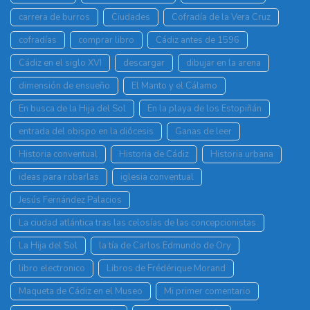
carrera de burros
Ciudades
Cofradía de la Vera Cruz
cofradías
comprar libro
Cádiz antes de 1596
Cádiz en el siglo XVI
descargar
dibujar en la arena
dimensión de ensueño
El Manto y el Cálamo
En busca de la Hija del Sol
En la playa de los Estopiñán
entrada del obispo en la diócesis
Ganas de leer
Historia conventual
Historia de Cádiz
Historia urbana
ideas para robarlas
iglesia conventual
Jesús Fernández Palacios
La ciudad atlántica tras las celosías de las concepcionistas
La Hija del Sol
la tía de Carlos Edmundo de Ory
libro electronico
Libros de Frédérique Morand
Maqueta de Cádiz en el Museo
Mi primer comentario