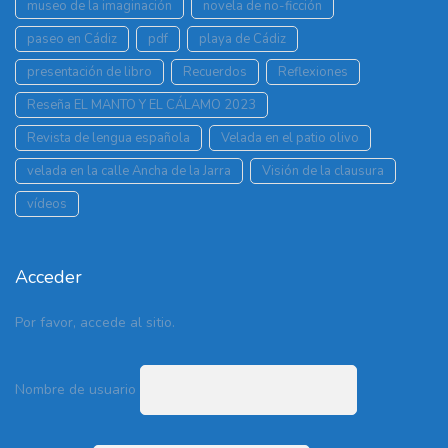
museo de la imaginación
novela de no-ficción
paseo en Cádiz
pdf
playa de Cádiz
presentación de libro
Recuerdos
Reflexiones
Reseña EL MANTO Y EL CÁLAMO 2023
Revista de lengua española
Velada en el patio olivo
velada en la calle Ancha de la Jarra
Visión de la clausura
vídeos
Acceder
Por favor, accede al sitio.
Nombre de usuario