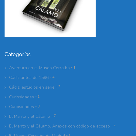
Categorías
Aventura en el Museo Cerralbo
- 1
Cádiz antes de 1596
- 4
Cádiz, estudios en serie
- 2
Curiosidades
- 1
Curiosidades
- 3
El Manto y el Cálamo
- 7
El Manto y el Cálamo. Anexos con código de acceso
- 4
El Museo Cerralbo de Madrid
- 1