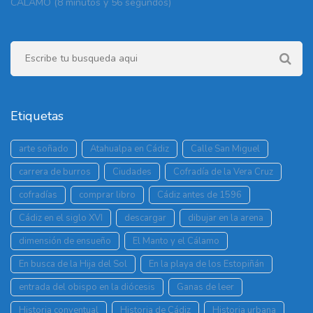
CÁLAMO (8 minutos y 56 segundos)
Etiquetas
arte soñado
Atahualpa en Cádiz
Calle San Miguel
carrera de burros
Ciudades
Cofradía de la Vera Cruz
cofradías
comprar libro
Cádiz antes de 1596
Cádiz en el siglo XVI
descargar
dibujar en la arena
dimensión de ensueño
El Manto y el Cálamo
En busca de la Hija del Sol
En la playa de los Estopiñán
entrada del obispo en la diócesis
Ganas de leer
Historia conventual
Historia de Cádiz
Historia urbana