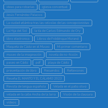
ideas para robarlas
iglesia conventual
Jesús Fernández Palacios
La ciudad atlántica tras las celosías de las concepcionistas
La Hija del Sol
la tía de Carlos Edmundo de Ory
libro electronico
Libros de Frédérique Morand
Maqueta de Cádiz en el Museo
Mi primer comentario
museo de la imaginación
novela de no-ficción
paseo en Cádiz
pdf
playa de Cádiz
presentación de libro
Recuerdos
Reflexiones
Reseña EL MANTO Y EL CÁLAMO 2023
Revista de lengua española
Velada en el patio olivo
velada en la calle Ancha de la Jarra
Visión de la clausura
vídeos