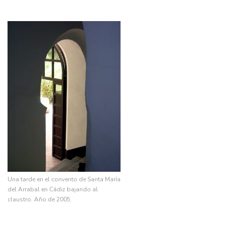
Una tarde en el convento de Santa María
del Arrabal en Cádiz bajando al
claustro. Año de 2005.