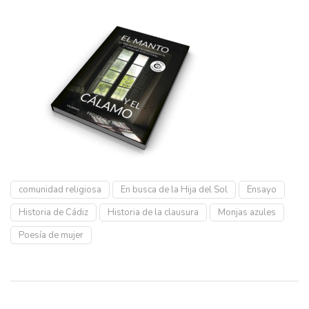
comunidad religiosa
En busca de la Hija del Sol
Ensayo
Historia de Cádiz
Historia de la clausura
Monjas azules
Poesía de mujer