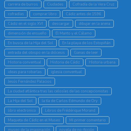
carrera de burros
Ciudades
Cofradía de la Vera Cruz
cofradías
comprar libro
Cádiz antes de 1596
Cádiz en el siglo XVI
descargar
dibujar en la arena
dimensión de ensueño
El Manto y el Cálamo
En busca de la Hija del Sol
En la playa de los Estopiñán
entrada del obispo en la diócesis
Ganas de leer
Historia conventual
Historia de Cádiz
Historia urbana
ideas para robarlas
iglesia conventual
Jesús Fernández Palacios
La ciudad atlántica tras las celosías de las concepcionistas
La Hija del Sol
la tía de Carlos Edmundo de Ory
libro electronico
Libros de Frédérique Morand
Maqueta de Cádiz en el Museo
Mi primer comentario
museo de la imaginación
novela de no-ficción