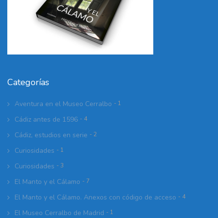
Categorías
Aventura en el Museo Cerralbo
- 1
Cádiz antes de 1596
- 4
Cádiz, estudios en serie
- 2
Curiosidades
- 1
Curiosidades
- 3
El Manto y el Cálamo
- 7
El Manto y el Cálamo. Anexos con código de acceso
- 4
El Museo Cerralbo de Madrid
- 1