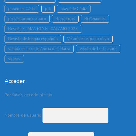
paseo en Cádiz
pdf
playa de Cádiz
presentación de libro
Recuerdos
Reflexiones
Reseña EL MANTO Y EL CÁLAMO 2023
Revista de lengua española
Velada en el patio olivo
velada en la calle Ancha de la Jarra
Visión de la clausura
vídeos
Acceder
Por favor, accede al sitio.
Nombre de usuario