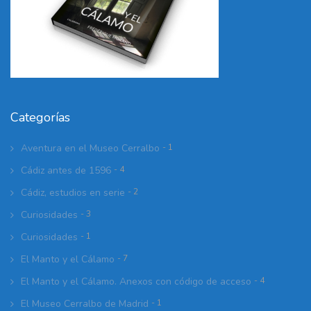
Categorías
Aventura en el Museo Cerralbo
- 1
Cádiz antes de 1596
- 4
Cádiz, estudios en serie
- 2
Curiosidades
- 3
Curiosidades
- 1
El Manto y el Cálamo
- 7
El Manto y el Cálamo. Anexos con código de acceso
- 4
El Museo Cerralbo de Madrid
- 1