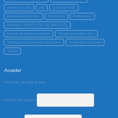
paseo en Cádiz
pdf
playa de Cádiz
presentación de libro
Recuerdos
Reflexiones
Reseña EL MANTO Y EL CÁLAMO 2023
Revista de lengua española
Velada en el patio olivo
velada en la calle Ancha de la Jarra
Visión de la clausura
vídeos
Acceder
Por favor, accede al sitio.
Nombre de usuario