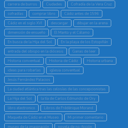
carrera de burros
Ciudades
Cofradía de la Vera Cruz
cofradías
comprar libro
Cádiz antes de 1596
Cádiz en el siglo XVI
descargar
dibujar en la arena
dimensión de ensueño
El Manto y el Cálamo
En busca de la Hija del Sol
En la playa de los Estopiñán
entrada del obispo en la diócesis
Ganas de leer
Historia conventual
Historia de Cádiz
Historia urbana
ideas para robarlas
iglesia conventual
Jesús Fernández Palacios
La ciudad atlántica tras las celosías de las concepcionistas
La Hija del Sol
la tía de Carlos Edmundo de Ory
libro electronico
Libros de Frédérique Morand
Maqueta de Cádiz en el Museo
Mi primer comentario
museo de la imaginación
novela de no-ficción