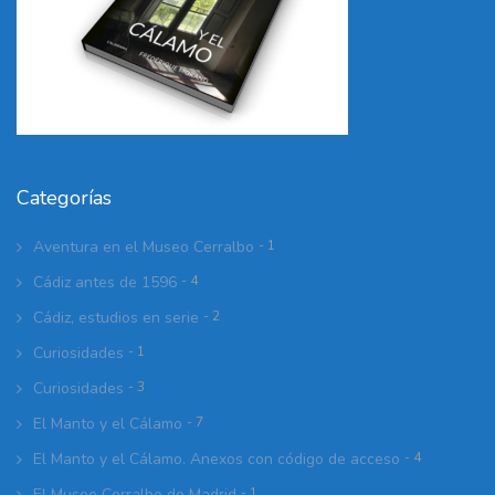
Categorías
Aventura en el Museo Cerralbo
- 1
Cádiz antes de 1596
- 4
Cádiz, estudios en serie
- 2
Curiosidades
- 1
Curiosidades
- 3
El Manto y el Cálamo
- 7
El Manto y el Cálamo. Anexos con código de acceso
- 4
El Museo Cerralbo de Madrid
- 1