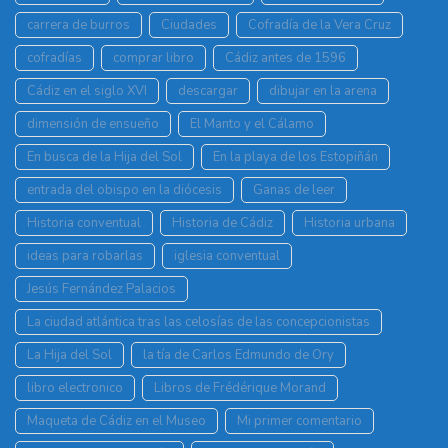
carrera de burros
Ciudades
Cofradía de la Vera Cruz
cofradías
comprar libro
Cádiz antes de 1596
Cádiz en el siglo XVI
descargar
dibujar en la arena
dimensión de ensueño
El Manto y el Cálamo
En busca de la Hija del Sol
En la playa de los Estopiñán
entrada del obispo en la diócesis
Ganas de leer
Historia conventual
Historia de Cádiz
Historia urbana
ideas para robarlas
iglesia conventual
Jesús Fernández Palacios
La ciudad atlántica tras las celosías de las concepcionistas
La Hija del Sol
la tía de Carlos Edmundo de Ory
libro electronico
Libros de Frédérique Morand
Maqueta de Cádiz en el Museo
Mi primer comentario