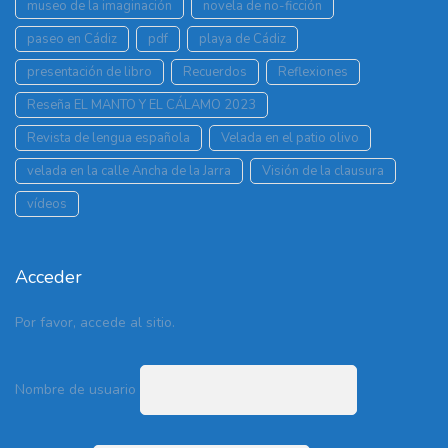
museo de la imaginación
novela de no-ficción
paseo en Cádiz
pdf
playa de Cádiz
presentación de libro
Recuerdos
Reflexiones
Reseña EL MANTO Y EL CÁLAMO 2023
Revista de lengua española
Velada en el patio olivo
velada en la calle Ancha de la Jarra
Visión de la clausura
vídeos
Acceder
Por favor, accede al sitio.
Nombre de usuario