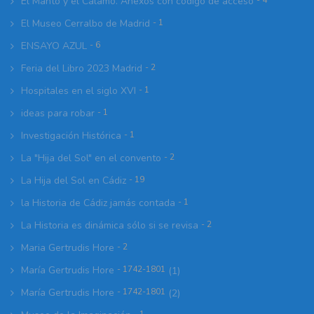
El Manto y el Cálamo. Anexos con código de acceso
- 4
El Museo Cerralbo de Madrid
- 1
ENSAYO AZUL
- 6
Feria del Libro 2023 Madrid
- 2
Hospitales en el siglo XVI
- 1
ideas para robar
- 1
Investigación Histórica
- 1
La "Hija del Sol" en el convento
- 2
La Hija del Sol en Cádiz
- 19
la Historia de Cádiz jamás contada
- 1
La Historia es dinámica sólo si se revisa
- 2
Maria Gertrudis Hore
- 2
María Gertrudis Hore
- 1742-1801
(1)
María Gertrudis Hore
- 1742-1801
(2)