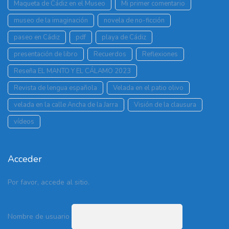
Maqueta de Cádiz en el Museo
Mi primer comentario
museo de la imaginación
novela de no-ficción
paseo en Cádiz
pdf
playa de Cádiz
presentación de libro
Recuerdos
Reflexiones
Reseña EL MANTO Y EL CÁLAMO 2023
Revista de lengua española
Velada en el patio olivo
velada en la calle Ancha de la Jarra
Visión de la clausura
vídeos
Acceder
Por favor, accede al sitio.
Nombre de usuario