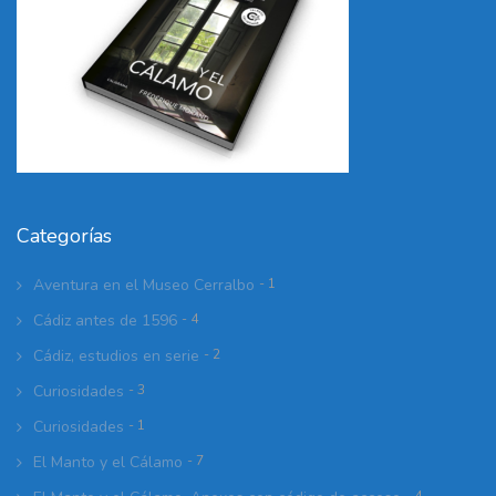
Categorías
Aventura en el Museo Cerralbo
- 1
Cádiz antes de 1596
- 4
Cádiz, estudios en serie
- 2
Curiosidades
- 3
Curiosidades
- 1
El Manto y el Cálamo
- 7