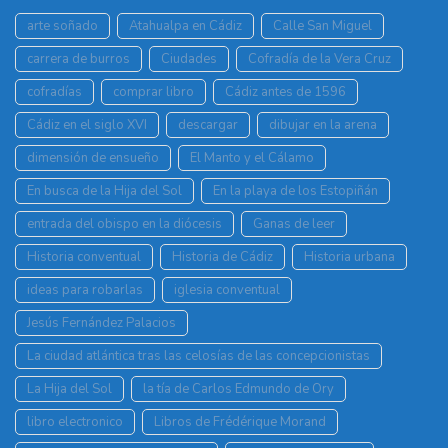
arte soñado
Atahualpa en Cádiz
Calle San Miguel
carrera de burros
Ciudades
Cofradía de la Vera Cruz
cofradías
comprar libro
Cádiz antes de 1596
Cádiz en el siglo XVI
descargar
dibujar en la arena
dimensión de ensueño
El Manto y el Cálamo
En busca de la Hija del Sol
En la playa de los Estopiñán
entrada del obispo en la diócesis
Ganas de leer
Historia conventual
Historia de Cádiz
Historia urbana
ideas para robarlas
iglesia conventual
Jesús Fernández Palacios
La ciudad atlántica tras las celosías de las concepcionistas
La Hija del Sol
la tía de Carlos Edmundo de Ory
libro electronico
Libros de Frédérique Morand