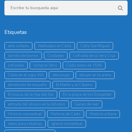
Etiquetas
arte soñado
Atahualpa en Cádiz
Calle San Miguel
carrera de burros
Ciudades
Cofradía de la Vera Cruz
cofradías
comprar libro
Cádiz antes de 1596
Cádiz en el siglo XVI
descargar
dibujar en la arena
dimensión de ensueño
El Manto y el Cálamo
En busca de la Hija del Sol
En la playa de los Estopiñán
entrada del obispo en la diócesis
Ganas de leer
Historia conventual
Historia de Cádiz
Historia urbana
ideas para robarlas
iglesia conventual