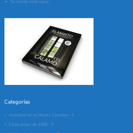
Tu carrito está vacío.
Categorías
Aventura en el Museo Cerralbo
- 1
Cádiz antes de 1596
- 4