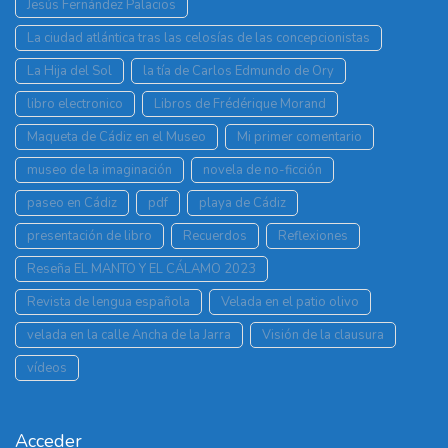
Jesús Fernández Palacios
La ciudad atlántica tras las celosías de las concepcionistas
La Hija del Sol
la tía de Carlos Edmundo de Ory
libro electronico
Libros de Frédérique Morand
Maqueta de Cádiz en el Museo
Mi primer comentario
museo de la imaginación
novela de no-ficción
paseo en Cádiz
pdf
playa de Cádiz
presentación de libro
Recuerdos
Reflexiones
Reseña EL MANTO Y EL CÁLAMO 2023
Revista de lengua española
Velada en el patio olivo
velada en la calle Ancha de la Jarra
Visión de la clausura
vídeos
Acceder