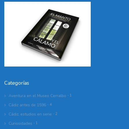
Categorías
Aventura en el Museo Cerralbo
- 1
Cádiz antes de 1596
- 4
Cádiz, estudios en serie
- 2
Curiosidades
- 1