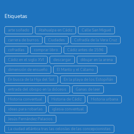
Etiquetas
arte soñado
Atahualpa en Cádiz
Calle San Miguel
carrera de burros
Ciudades
Cofradía de la Vera Cruz
cofradías
comprar libro
Cádiz antes de 1596
Cádiz en el siglo XVI
descargar
dibujar en la arena
dimensión de ensueño
El Manto y el Cálamo
En busca de la Hija del Sol
En la playa de los Estopiñán
entrada del obispo en la diócesis
Ganas de leer
Historia conventual
Historia de Cádiz
Historia urbana
ideas para robarlas
iglesia conventual
Jesús Fernández Palacios
La ciudad atlántica tras las celosías de las concepcionistas