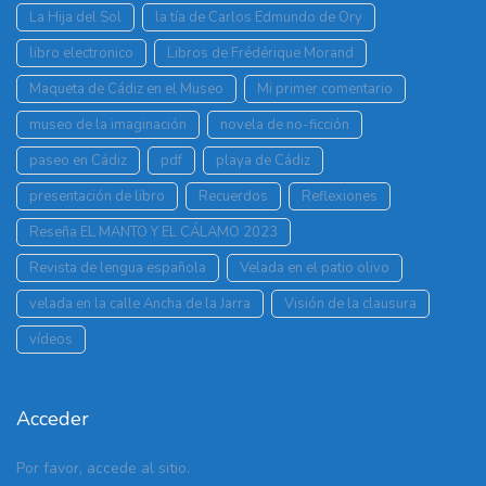
La Hija del Sol
la tía de Carlos Edmundo de Ory
libro electronico
Libros de Frédérique Morand
Maqueta de Cádiz en el Museo
Mi primer comentario
museo de la imaginación
novela de no-ficción
paseo en Cádiz
pdf
playa de Cádiz
presentación de libro
Recuerdos
Reflexiones
Reseña EL MANTO Y EL CÁLAMO 2023
Revista de lengua española
Velada en el patio olivo
velada en la calle Ancha de la Jarra
Visión de la clausura
vídeos
Acceder
Por favor, accede al sitio.