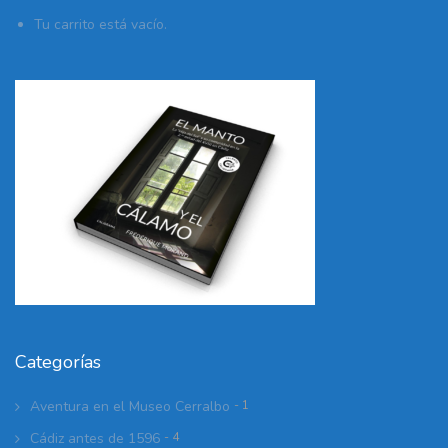
Tu carrito está vacío.
Categorías
Aventura en el Museo Cerralbo
- 1
Cádiz antes de 1596
- 4