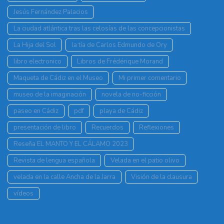
Jesús Fernández Palacios
La ciudad atlántica tras las celosías de las concepcionistas
La Hija del Sol
la tía de Carlos Edmundo de Ory
libro electronico
Libros de Frédérique Morand
Maqueta de Cádiz en el Museo
Mi primer comentario
museo de la imaginación
novela de no-ficción
paseo en Cádiz
pdf
playa de Cádiz
presentación de libro
Recuerdos
Reflexiones
Reseña EL MANTO Y EL CÁLAMO 2023
Revista de lengua española
Velada en el patio olivo
velada en la calle Ancha de la Jarra
Visión de la clausura
vídeos