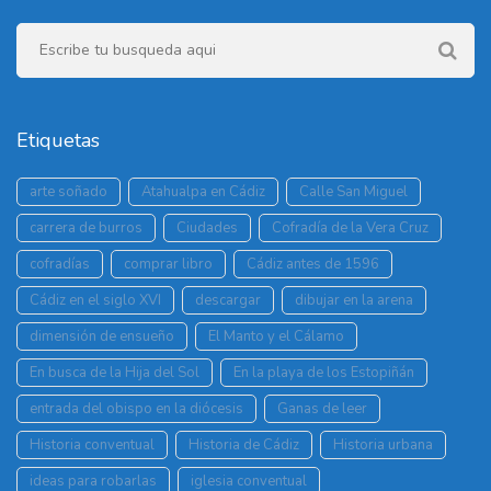
Etiquetas
arte soñado
Atahualpa en Cádiz
Calle San Miguel
carrera de burros
Ciudades
Cofradía de la Vera Cruz
cofradías
comprar libro
Cádiz antes de 1596
Cádiz en el siglo XVI
descargar
dibujar en la arena
dimensión de ensueño
El Manto y el Cálamo
En busca de la Hija del Sol
En la playa de los Estopiñán
entrada del obispo en la diócesis
Ganas de leer
Historia conventual
Historia de Cádiz
Historia urbana
ideas para robarlas
iglesia conventual