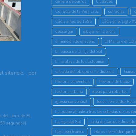
carrera de burros
Ciudades
Cofradía de la Vera Cruz
cofradías
Cádiz antes de 1596
Cádiz en el siglo X
descargar
dibujar en la arena
dimensión de ensueño
El Manto y el Cá
En busca de la Hija del Sol
En la playa de los Estopiñán
entrada del obispo en la diócesis
Ganas 
l silencio… por
Historia conventual
Historia de Cádiz
Historia urbana
ideas para robarlas
iglesia conventual
Jesús Fernández Pala
La ciudad atlántica tras las celosías de las c
a del Libro de EL
La Hija del Sol
la tía de Carlos Edmundo
56 segundos)
libro electronico
Libros de Frédérique 