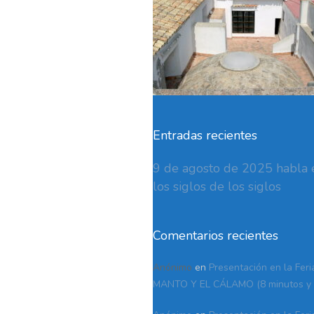
Entradas recientes
9 de agosto de 2025 habla e
los siglos de los siglos
Comentarios recientes
Anónimo
en
Presentación en la Feri
MANTO Y EL CÁLAMO (8 minutos y 