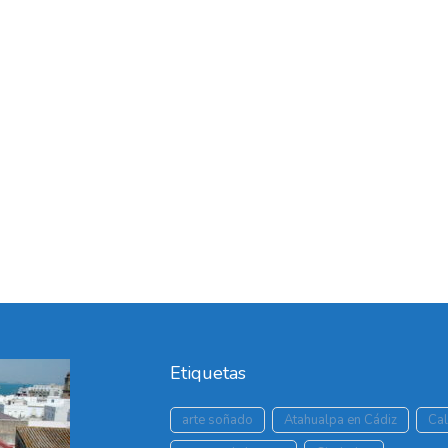
Etiquetas
arte soñado
Atahualpa en Cádiz
Cal