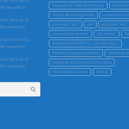
a del Libro de EL
Maqueta de Cádiz en el Museo
Mi prime
56 segundos)
museo de la imaginación
novela de no-fi
a del Libro de EL
paseo en Cádiz
pdf
playa de Cádiz
56 segundos)
presentación de libro
Recuerdos
Re
a del Libro de EL
Reseña EL MANTO Y EL CÁLAMO 2023
56 segundos)
Revista de lengua española
Velada en el
a del Libro de EL
velada en la calle Ancha de la Jarra
56 segundos)
Visión de la clausura
vídeos