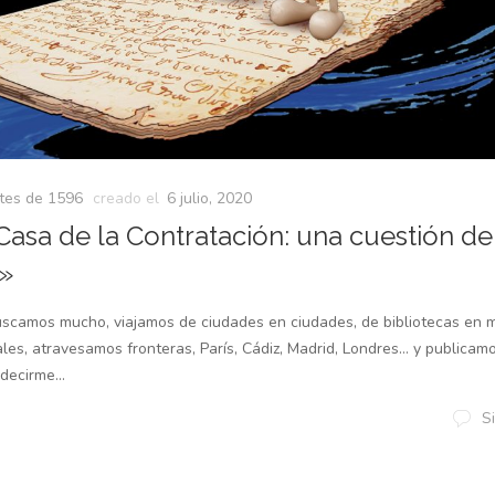
tes de 1596
creado el
6 julio, 2020
 Casa de la Contratación: una cuestión de
I»
scamos mucho, viajamos de ciudades en ciudades, de bibliotecas en 
tales, atravesamos fronteras, París, Cádiz, Madrid, Londres… y publi
decirme...
S