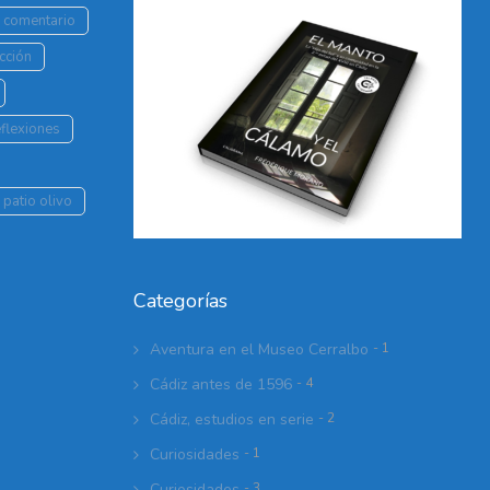
r comentario
cción
flexiones
 patio olivo
Categorías
Aventura en el Museo Cerralbo
- 1
Cádiz antes de 1596
- 4
Cádiz, estudios en serie
- 2
Curiosidades
- 1
Curiosidades
- 3