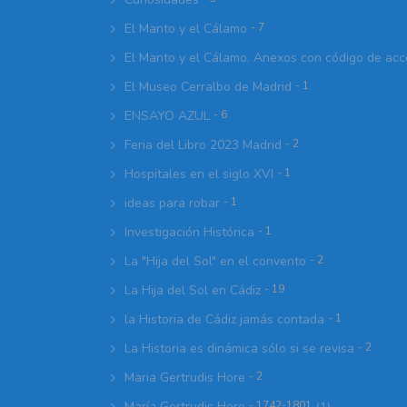
El Manto y el Cálamo
- 7
El Manto y el Cálamo. Anexos con código de ac
El Museo Cerralbo de Madrid
- 1
ENSAYO AZUL
- 6
Feria del Libro 2023 Madrid
- 2
Hospitales en el siglo XVI
- 1
ideas para robar
- 1
Investigación Histórica
- 1
La "Hija del Sol" en el convento
- 2
La Hija del Sol en Cádiz
- 19
la Historia de Cádiz jamás contada
- 1
La Historia es dinámica sólo si se revisa
- 2
Maria Gertrudis Hore
- 2
María Gertrudis Hore
- 1742-1801