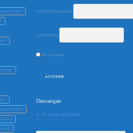
Nombre de usuario
comprar libro
VI
Contraseña
lamo
Recuérdame
de leer
cios
Descargas
oncepcionistas
Tu carrito está vacío.
 de Ory
Morand