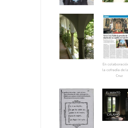
En colaboració
la cofradía de l
Cruz