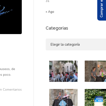
Comprar el Libro
31
« Ago
Categorias
Categorias
museos, de
camos poco.
in Comentarios