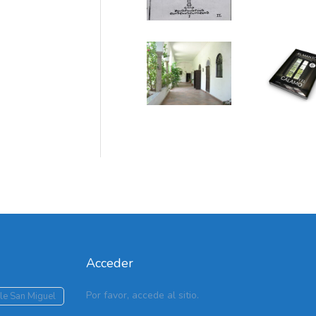
Acceder
Por favor, accede al sitio.
le San Miguel