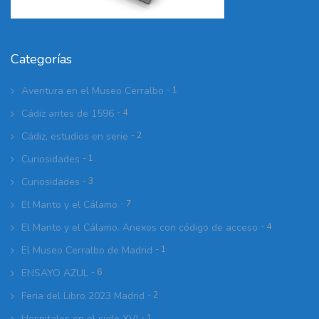
Categorías
Aventura en el Museo Cerralbo
- 1
Cádiz antes de 1596
- 4
Cádiz, estudios en serie
- 2
Curiosidades
- 1
Curiosidades
- 3
El Manto y el Cálamo
- 7
El Manto y el Cálamo. Anexos con código de acceso
- 4
El Museo Cerralbo de Madrid
- 1
ENSAYO AZUL
- 6
Feria del Libro 2023 Madrid
- 2
Hospitales en el siglo XVI
- 1