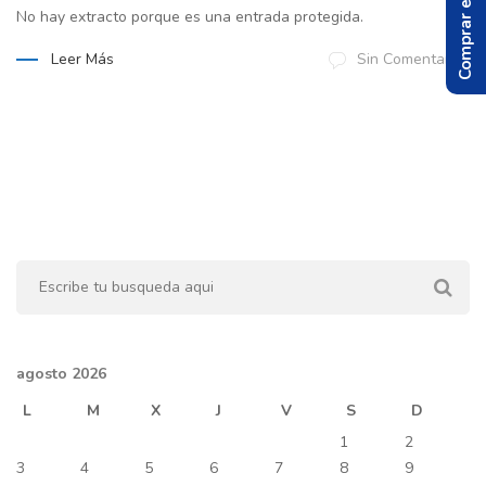
Comprar el Libro
No hay extracto porque es una entrada protegida.
Leer Más
Sin Comentarios
agosto 2026
L
M
X
J
V
S
D
1
2
3
4
5
6
7
8
9