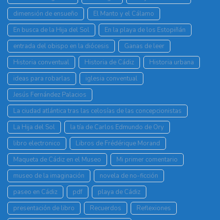
dimensión de ensueño
El Manto y el Cálamo
En busca de la Hija del Sol
En la playa de los Estopiñán
entrada del obispo en la diócesis
Ganas de leer
Historia conventual
Historia de Cádiz
Historia urbana
ideas para robarlas
iglesia conventual
Jesús Fernández Palacios
La ciudad atlántica tras las celosías de las concepcionistas
La Hija del Sol
la tía de Carlos Edmundo de Ory
libro electronico
Libros de Frédérique Morand
Maqueta de Cádiz en el Museo
Mi primer comentario
museo de la imaginación
novela de no-ficción
paseo en Cádiz
pdf
playa de Cádiz
presentación de libro
Recuerdos
Reflexiones