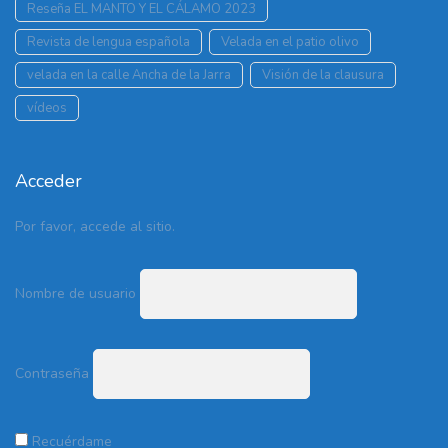
Reseña EL MANTO Y EL CÁLAMO 2023
Revista de lengua española
Velada en el patio olivo
velada en la calle Ancha de la Jarra
Visión de la clausura
vídeos
Acceder
Por favor, accede al sitio.
Nombre de usuario
Contraseña
Recuérdame