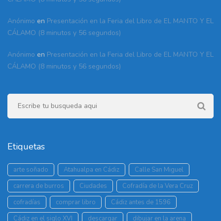
Anónimo
en
Presentación en la Feria del Libro de EL MANTO Y EL
CÁLAMO (8 minutos y 56 segundos)
Anónimo
en
Presentación en la Feria del Libro de EL MANTO Y EL
CÁLAMO (8 minutos y 56 segundos)
Etiquetas
arte soñado
Atahualpa en Cádiz
Calle San Miguel
carrera de burros
Ciudades
Cofradía de la Vera Cruz
cofradías
comprar libro
Cádiz antes de 1596
Cádiz en el siglo XVI
descargar
dibujar en la arena