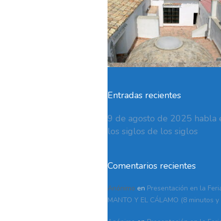
Entradas recientes
9 de agosto de 2025 habla e
los siglos de los siglos
Comentarios recientes
Anónimo
en
Presentación en la Feri
MANTO Y EL CÁLAMO (8 minutos y 