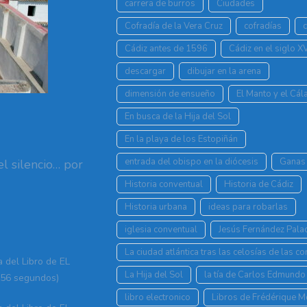
carrera de burros
Ciudades
Cofradía de la Vera Cruz
cofradías
Cádiz antes de 1596
Cádiz en el siglo X
descargar
dibujar en la arena
dimensión de ensueño
El Manto y el Cá
En busca de la Hija del Sol
En la playa de los Estopiñán
entrada del obispo en la diócesis
Ganas 
l silencio… por
Historia conventual
Historia de Cádiz
Historia urbana
ideas para robarlas
iglesia conventual
Jesús Fernández Pala
La ciudad atlántica tras las celosías de las c
a del Libro de EL
La Hija del Sol
la tía de Carlos Edmundo
56 segundos)
libro electronico
Libros de Frédérique 