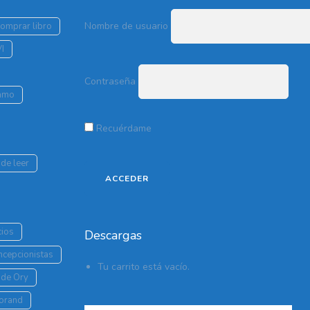
Nombre de usuario
comprar libro
VI
Contraseña
lamo
Recuérdame
de leer
cios
Descargas
oncepcionistas
Tu carrito está vacío.
 de Ory
Morand