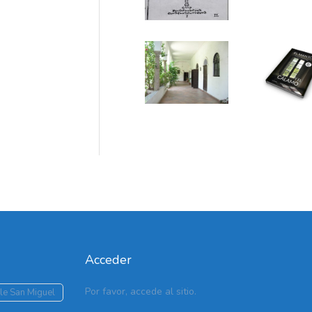
Acceder
Por favor, accede al sitio.
le San Miguel