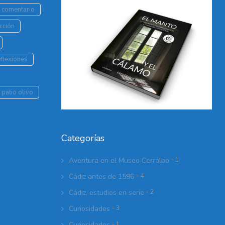
r comentario
cción
flexiones
 patio olivo
Categorías
Aventura en el Museo Cerralbo
- 1
Cádiz antes de 1596
- 4
Cádiz, estudios en serie
- 2
Curiosidades
- 3
Curiosidades
- 1