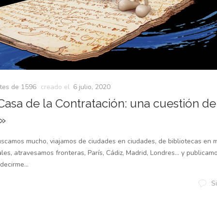
tes de 1596
creado el
6 julio, 2020
 Casa de la Contratación: una cuestión de
I»
scamos mucho, viajamos de ciudades en ciudades, de bibliotecas en 
tales, atravesamos fronteras, París, Cádiz, Madrid, Londres… y publi
decirme...
S