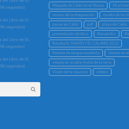
a del Libro de EL
Maqueta de Cádiz en el Museo
Mi prime
56 segundos)
museo de la imaginación
novela de no-fi
a del Libro de EL
paseo en Cádiz
pdf
playa de Cádiz
56 segundos)
presentación de libro
Recuerdos
Re
a del Libro de EL
Reseña EL MANTO Y EL CÁLAMO 2023
56 segundos)
Revista de lengua española
Velada en el
a del Libro de EL
velada en la calle Ancha de la Jarra
56 segundos)
Visión de la clausura
vídeos