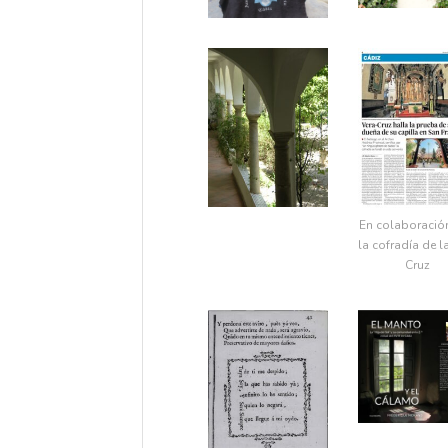
En colaboració
la cofradía de l
Cruz