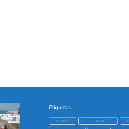
Etiquetas
arte soñado
Atahualpa en Cádiz
Cal