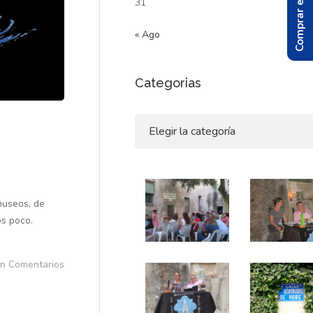
Comprar el Libro
31
« Ago
Categorias
Categorias
museos, de
camos poco.
in Comentarios