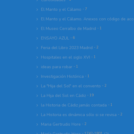
El Manto y el Cálamo
- 7
El Manto y el Cálamo. Anexos con código de ac
El Museo Cerralbo de Madrid
- 1
ENSAYO AZUL
- 6
Feria del Libro 2023 Madrid
- 2
Hospitales en el siglo XVI
- 1
ideas para robar
- 1
Investigación Histórica
- 1
La "Hija del Sol" en el convento
- 2
La Hija del Sol en Cádiz
- 19
la Historia de Cádiz jamás contada
- 1
La Historia es dinámica sólo si se revisa
- 2
Maria Gertrudis Hore
- 2
María Gertrudis Hore
- 1742-1801