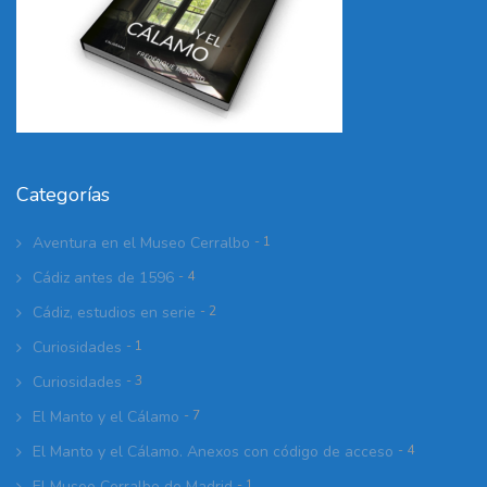
Categorías
Aventura en el Museo Cerralbo
- 1
Cádiz antes de 1596
- 4
Cádiz, estudios en serie
- 2
Curiosidades
- 1
Curiosidades
- 3
El Manto y el Cálamo
- 7
El Manto y el Cálamo. Anexos con código de acceso
- 4
El Museo Cerralbo de Madrid
- 1