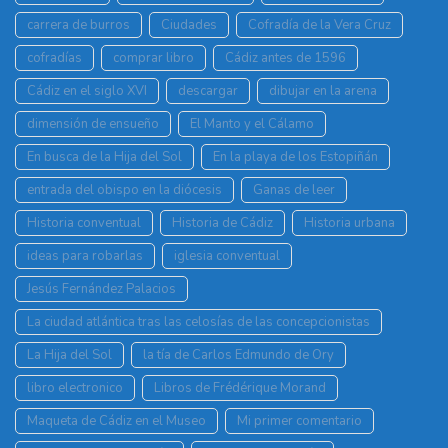
carrera de burros
Ciudades
Cofradía de la Vera Cruz
cofradías
comprar libro
Cádiz antes de 1596
Cádiz en el siglo XVI
descargar
dibujar en la arena
dimensión de ensueño
El Manto y el Cálamo
En busca de la Hija del Sol
En la playa de los Estopiñán
entrada del obispo en la diócesis
Ganas de leer
Historia conventual
Historia de Cádiz
Historia urbana
ideas para robarlas
iglesia conventual
Jesús Fernández Palacios
La ciudad atlántica tras las celosías de las concepcionistas
La Hija del Sol
la tía de Carlos Edmundo de Ory
libro electronico
Libros de Frédérique Morand
Maqueta de Cádiz en el Museo
Mi primer comentario