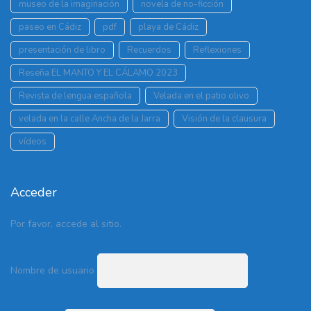
museo de la imaginación
novela de no-ficción
paseo en Cádiz
pdf
playa de Cádiz
presentación de libro
Recuerdos
Reflexiones
Reseña EL MANTO Y EL CÁLAMO 2023
Revista de lengua española
Velada en el patio olivo
velada en la calle Ancha de la Jarra
Visión de la clausura
vídeos
Acceder
Por favor, accede al sitio.
Nombre de usuario