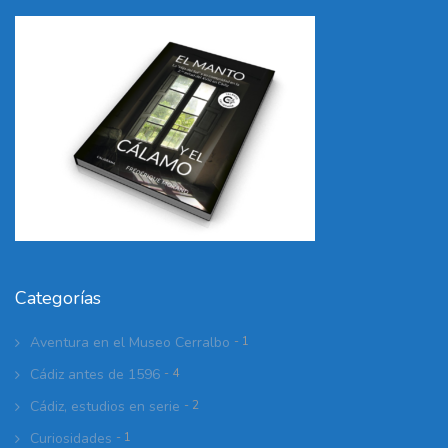
Categorías
Aventura en el Museo Cerralbo
- 1
Cádiz antes de 1596
- 4
Cádiz, estudios en serie
- 2
Curiosidades
- 1