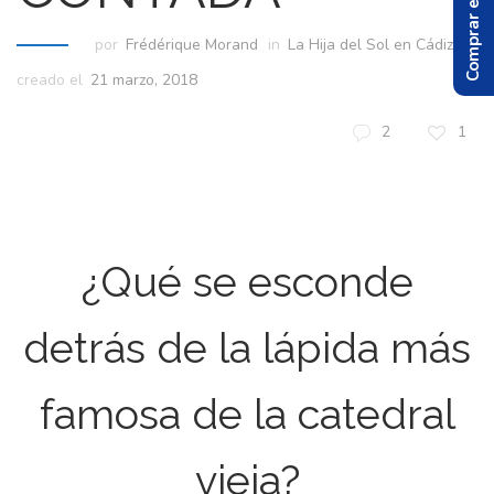
Comprar el Libro
por
Frédérique Morand
in
La Hija del Sol en Cádiz
creado el
21 marzo, 2018
2
1
¿Qué se esconde
detrás de la lápida más
famosa de la catedral
vieja?