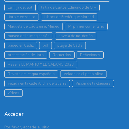
La Hija del Sol
la tía de Carlos Edmundo de Ory
libro electronico
Libros de Frédérique Morand
Maqueta de Cádiz en el Museo
Mi primer comentario
museo de la imaginación
novela de no-ficción
paseo en Cádiz
pdf
playa de Cádiz
presentación de libro
Recuerdos
Reflexiones
Reseña EL MANTO Y EL CÁLAMO 2023
Revista de lengua española
Velada en el patio olivo
velada en la calle Ancha de la Jarra
Visión de la clausura
vídeos
Acceder
Por favor, accede al sitio.