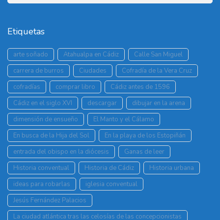
Etiquetas
arte soñado
Atahualpa en Cádiz
Calle San Miguel
carrera de burros
Ciudades
Cofradía de la Vera Cruz
cofradías
comprar libro
Cádiz antes de 1596
Cádiz en el siglo XVI
descargar
dibujar en la arena
dimensión de ensueño
El Manto y el Cálamo
En busca de la Hija del Sol
En la playa de los Estopiñán
entrada del obispo en la diócesis
Ganas de leer
Historia conventual
Historia de Cádiz
Historia urbana
ideas para robarlas
iglesia conventual
Jesús Fernández Palacios
La ciudad atlántica tras las celosías de las concepcionistas