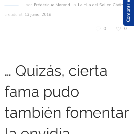
Comprar el Libro
por
Frédérique Morand
in
La Hija del Sol en Cádiz
creado el
13 junio, 2018
0
0
… Quizás, cierta
fama pudo
también fomentar
la envidia,