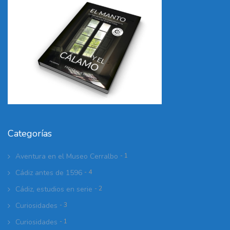
Categorías
Aventura en el Museo Cerralbo
- 1
Cádiz antes de 1596
- 4
Cádiz, estudios en serie
- 2
Curiosidades
- 3
Curiosidades
- 1