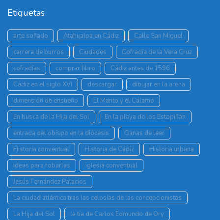
Etiquetas
arte soñado
Atahualpa en Cádiz
Calle San Miguel
carrera de burros
Ciudades
Cofradía de la Vera Cruz
cofradías
comprar libro
Cádiz antes de 1596
Cádiz en el siglo XVI
descargar
dibujar en la arena
dimensión de ensueño
El Manto y el Cálamo
En busca de la Hija del Sol
En la playa de los Estopiñán
entrada del obispo en la diócesis
Ganas de leer
Historia conventual
Historia de Cádiz
Historia urbana
ideas para robarlas
iglesia conventual
Jesús Fernández Palacios
La ciudad atlántica tras las celosías de las concepcionistas
La Hija del Sol
la tía de Carlos Edmundo de Ory