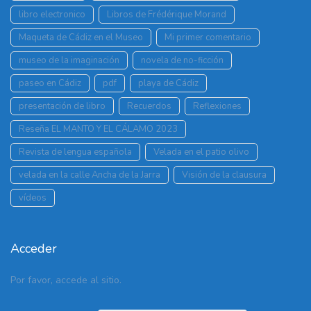
libro electronico
Libros de Frédérique Morand
Maqueta de Cádiz en el Museo
Mi primer comentario
museo de la imaginación
novela de no-ficción
paseo en Cádiz
pdf
playa de Cádiz
presentación de libro
Recuerdos
Reflexiones
Reseña EL MANTO Y EL CÁLAMO 2023
Revista de lengua española
Velada en el patio olivo
velada en la calle Ancha de la Jarra
Visión de la clausura
vídeos
Acceder
Por favor, accede al sitio.